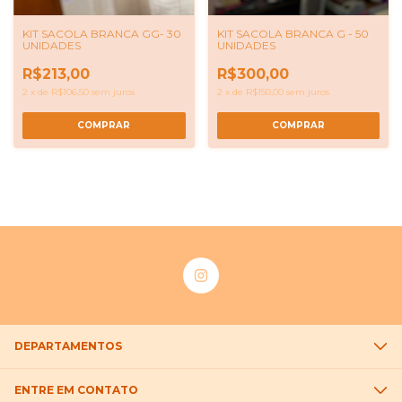
KIT SACOLA BRANCA G - 50
KIT SACOLA BRANCA GG- 30
UNIDADES
UNIDADES
R$300,00
R$213,00
2
x
de
R$150,00
sem juros
2
x
de
R$106,50
sem juros
COMPRAR
COMPRAR
DEPARTAMENTOS
ENTRE EM CONTATO