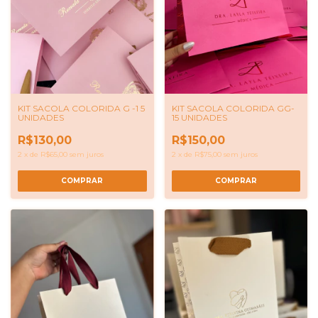
KIT SACOLA COLORIDA G -1 5
KIT SACOLA COLORIDA GG-
UNIDADES
15 UNIDADES
R$130,00
R$150,00
2
x
de
R$65,00
sem juros
2
x
de
R$75,00
sem juros
COMPRAR
COMPRAR