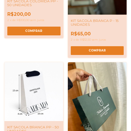
KIT SACOLA COLORIDA PP -
50 UNIDADES
R$200,00
2
x
de
R$100,00
sem juros
KIT SACOLA BRANCA P - 15
UNIDADES
R$65,00
2
x
de
R$32,50
sem juros
COMPRAR
KIT SACOLA BRANCA PP - 50
UNIDADES