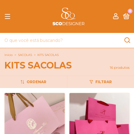
0
Início
>
SACOLAS
>
KITS SACOLAS
KITS SACOLAS
16 produtos
ORDENAR
FILTRAR