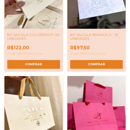
KIT SACOLA COLORIDA P- 20
KIT SACOLA BRANCA G - 15
UNIDADES
UNIDADES
R$122,00
R$97,50
2
x
de
R$61,00
sem juros
2
x
de
R$48,75
sem juros
COMPRAR
COMPRAR