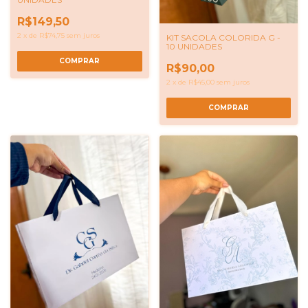
R$149,50
2
x
de
R$74,75
sem juros
KIT SACOLA COLORIDA G -
10 UNIDADES
R$90,00
2
x
de
R$45,00
sem juros
COMPRAR