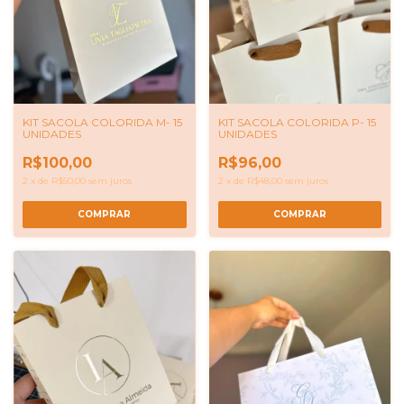
KIT SACOLA COLORIDA M- 15
KIT SACOLA COLORIDA P- 15
UNIDADES
UNIDADES
R$100,00
R$96,00
2
x
de
R$50,00
sem juros
2
x
de
R$48,00
sem juros
COMPRAR
COMPRAR